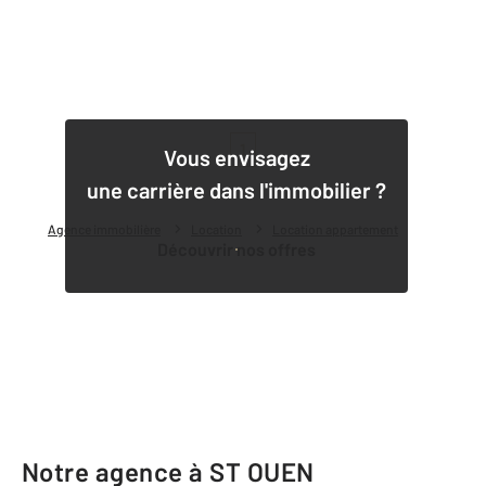
1
Vous envisagez
une carrière dans l'immobilier ?
Agence immobilière
Location
Location appartement
Découvrir nos offres
Notre agence à ST OUEN