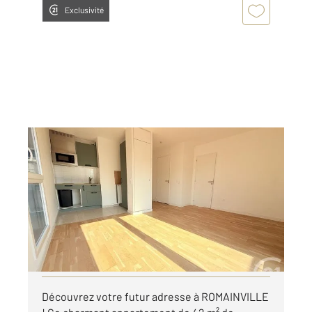
Exclusivité
ROMAINVILLE 93
2
33,20 m
, 2 pièces
Ref : 4136
Appartement F2 à louer
990 €
par mois charges comprises
Visiter le site dédié
Découvrez votre futur adresse à ROMAINVILLE