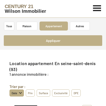
CENTURY 21
Wilson Immobilier
Tous
Maison
Appartement
Autres
Appliquer
Location appartement En seine-saint-denis
(93)
1 annonce immobilière :
Trier par :
Date
Prix
Surface
Exclusivité
DPE