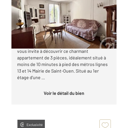
2
52,98 m
, 3 pièces
Ref : 3953
Appartement F3 à vendre
358 000 €
Votre agence CENTURY 21 Wilson Immobilier
vous invite à découvrir ce charmant
appartement de 3 pièces, idéalement situé à
moins de 10 minutes à pied des métros lignes
13 et 14 Mairie de Saint-Ouen. Situé au 1er
étage d'une ...
Voir le détail du bien
Exclusivité