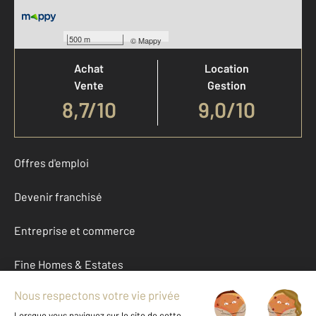
Votre agence est notée
500 m
©
Mappy
Achat
Location
Vente
Gestion
8,7
/
10
9,0/10
Offres d'emploi
Devenir franchisé
Entreprise et commerce
Fine Homes & Estates
À propos