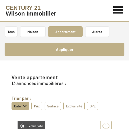
CENTURY 21
Wilson Immobilier
Tous
Maison
Appartement
Autres
Appliquer
Vente appartement
13 annonces immobilières :
Trier par :
Date
Prix
Surface
Exclusivité
DPE
Exclusivité