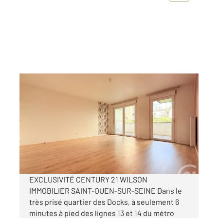
ST OUEN 93
2
37,10 m
, 1 pièce
Ref : 4024
Appartement F1 à vendre
295 000 €
Visiter le site dédié
EXCLUSIVITÉ CENTURY 21 WILSON
IMMOBILIER SAINT-OUEN-SUR-SEINE Dans le
très prisé quartier des Docks, à seulement 6
minutes à pied des lignes 13 et 14 du métro