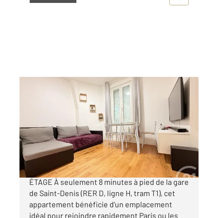
L ILE ST DENIS 93
2
34,27 m
, 2 pièces
Ref : 3428
Appartement F2 à vendre
137 000 €
À L'ÎlLE SAINT-DENIS T2 RÉNOVÉ - DERNIER
ÉTAGE À seulement 8 minutes à pied de la gare
de Saint-Denis (RER D, ligne H, tram T1), cet
appartement bénéficie d'un emplacement
idéal pour rejoindre rapidement Paris ou les