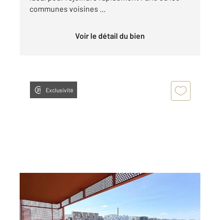
communes voisines ...
Voir le détail du bien
Exclusivité
ST OUEN 93
2
62,24 m
, 3 pièces
Ref : 3523