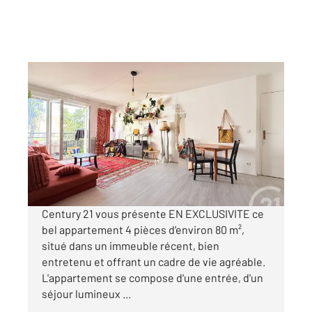
ST OUEN 93
2
79,50 m
, 4 pièces
Ref : 4105
Appartement F4 à vendre
490 000 €
Visiter le site dédié
Century 21 vous présente EN EXCLUSIVITE ce
bel appartement 4 pièces d'environ 80 m²,
situé dans un immeuble récent, bien
entretenu et offrant un cadre de vie agréable.
L'appartement se compose d'une entrée, d'un
séjour lumineux ...