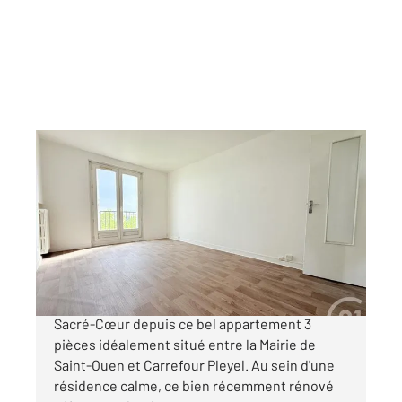
ST DENIS 93
2
53,28 m
, 3 pièces
Ref : 4000
Appartement F3 à vendre
241 000 €
Profitez chaque jour d'une vue dégagée sur le
Sacré-Cœur depuis ce bel appartement 3
pièces idéalement situé entre la Mairie de
Saint-Ouen et Carrefour Pleyel. Au sein d'une
résidence calme, ce bien récemment rénové