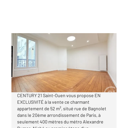
PARIS 75020
2
52,27 m
, 3 pièces
Ref : 3877
Appartement F3 à vendre
479 000 €
Visiter le site dédié
CENTURY 21 Saint-Ouen vous propose EN
EXCLUSIVITÉ à la vente ce charmant
appartement de 52 m², situé rue de Bagnolet
dans le 20ème arrondissement de Paris, à
seulement 400 mètres du métro Alexandre