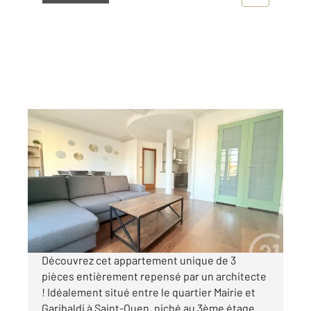
ST OUEN 93
2
58,30 m
, 3 pièces
Ref : 4121
Appartement F2 à vendre
439 900 €
Visiter le site dédié
Découvrez cet appartement unique de 3
pièces entièrement repensé par un architecte
! Idéalement situé entre le quartier Mairie et
Garibaldi à Saint-Ouen, niché au 3ème étage