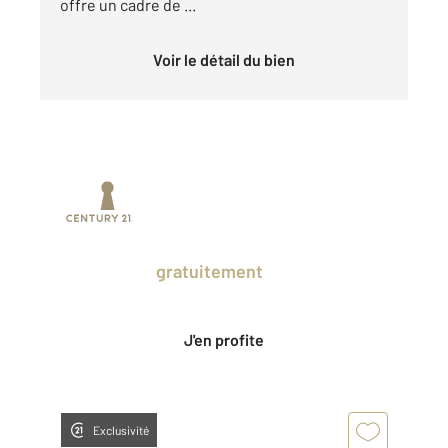
offre un cadre de ...
Voir le détail du bien
Prenez un temps d'avance sur le marché
en profitant
gratuitement
des Ventes
Privées CENTURY 21.
J'en profite
Exclusivité