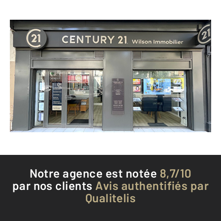
CENTURY 21 Wilson Immobilier
90 avenue Gabriel Péri
ST OUEN - 93400
Envoyer un message
Téléphoner à l'agence
Notre agence est notée
8,7/10
par nos clients
Avis authentifiés par
Qualitelis